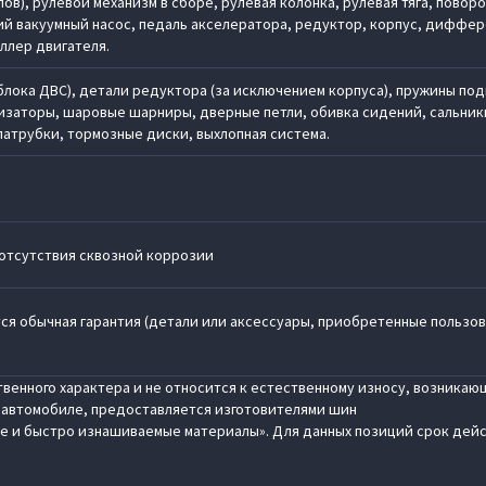
в), рулевой механизм в сборе, рулевая колонка, рулевая тяга, повор
ий вакуумный насос, педаль акселератора, редуктор, корпус, диффер
ллер двигателя.
блока ДВС), детали редуктора (за исключением корпуса), пружины под
изаторы, шаровые шарниры, дверные петли, обивка сидений, сальник
патрубки, тормозные диски, выхлопная система.
 отсутствия сквозной коррозии
ся обычная гарантия (детали или аксессуары, приобретенные пользо
венного характера и не относится к естественному износу, возника
м автомобиле, предоставляется изготовителями шин
е и быстро изнашиваемые материалы». Для данных позиций срок действ