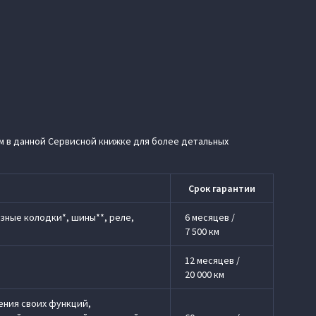
м в данной Сервисной книжке для более детальных
Срок гарантии
зные колодки*, шины**, реле,
6 месяцев /
7 500 км
12 месяцев /
20 000 км
ения своих функций,