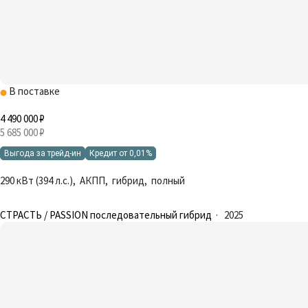
В поставке
4 490 000 ₽
5 685 000 ₽
Выгода за трейд-ин
Кредит от 0,01%
290 кВт (394 л.с.), АКПП, гибрид, полный
СТРАСТЬ / PASSION последовательный гибрид
·
2025