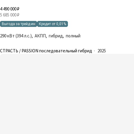
4 490 000 ₽
5 685 000 ₽
Выгода за трейд-ин
Кредит от 0,01%
290 кВт (394 л.с.), АКПП, гибрид, полный
СТРАСТЬ / PASSION последовательный гибрид
·
2025