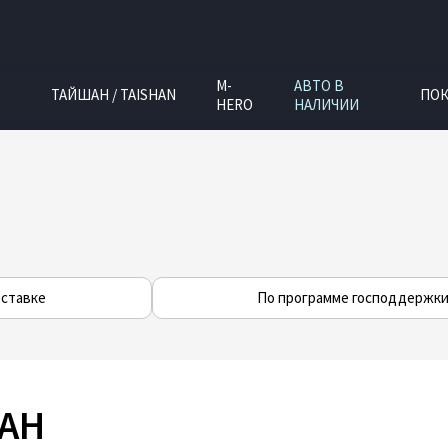
M-
АВТО В
ТАЙШАН / TAISHAN
ПОК
HERO
НАЛИЧИИ
ставке
По программе господдержк
YAH