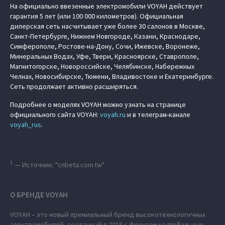
На официально ввезенные электромобили VOYAH действует
гарантия 5 лет (или 100 000 километров). Официальная
дилерская сеть насчитывает уже более 30 салонов в Москве,
Санкт-Петербурге, Нижнем Новгороде, Казани, Краснодаре,
Симферополе, Ростове-на-Дону, Сочи, Ижевске, Воронеже,
Минеральных Водах, Уфе, Твери, Красноярске, Ставрополе,
Магнитогорске, Новороссийске, Челябинске, Набережных
Челнах, Новосибирске, Тюмени, Владивостоке и Екатеринбурге.
Сеть продолжает активно расширяться.
Подробнее о моделях VOYAH можно узнать на странице
официального сайта VOYAH:
voyah.ru
и в телеграм-канале
voyah_rus
.
1
— Источник: "cnbeta.com.tw"
О БРЕНДЕ VOYAH
VOYAH – это новый премиальный бренд высокотехнологичных
электромобилей, созданный в 2018 с фокусом на глобальные