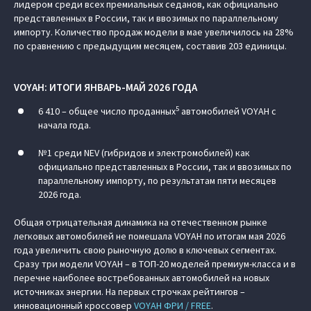
лидером среди всех премиальных седанов, как официально
представленных в России, так и ввозимых по параллельному
импорту. Количество продаж модели в мае увеличилось на 28%
по сравнению с предыдущим месяцем, составив 203 единицы.
VOYAH: ИТОГИ ЯНВАРЬ-МАЙ 2026 ГОДА
5
6 410 – общее число проданных
автомобилей VOYAH с
начала года.
№1 среди NEV (гибридов и электромобилей) как
официально представленных в России, так и ввозимых по
параллельному импорту, по результатам пяти месяцев
2026 года.
Общая отрицательная динамика на отечественном рынке
легковых автомобилей не помешала VOYAH по итогам мая 2026
года увеличить свою рыночную долю в ключевых сегментах.
Сразу три модели VOYAH – в ТОП-20 моделей премиум-класса и в
перечне наиболее востребованных автомобилей на новых
источниках энергии. На первых строчках рейтингов –
инновационный кроссовер
VOYAH ФРИ / FREE
.