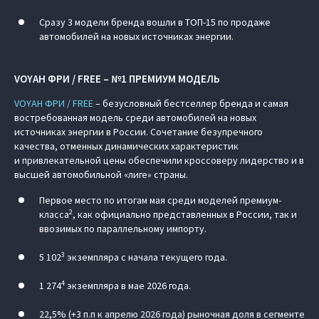
Сразу 3 модели бренда вошли в ТОП-15 по продаже
автомобилей на новых источниках энергии.
VOYAH ФРИ / FREE – №1 ПРЕМИУМ МОДЕЛЬ
VOYAH ФРИ / FREE
– безусловный бестселлер бренда и самая
востребованная модель среди автомобилей на новых
источниках энергии в России. Сочетание безупречного
качества, отменных динамических характеристик
и привлекательной цены обеспечили кроссоверу лидерство и в
высшей автомобильной «лиге» страны.
Первое место по итогам мая среди моделей премиум-
2
класса
, как официально представленных в России, так и
ввозимых по параллельному импорту.
3
5 102
экземпляра с начала текущего года.
4
1 274
экземпляра в мае 2026 года.
22,5% (+3 п.п к апрелю 2026 года) рыночная доля в сегменте