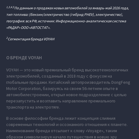
1,3,4,5
По данным о продажах новых автомобилей за январь-май 2026 года,
тип топлива: (бензин/электричество (гибрид PHEV), электричество),
география: вся РФ, источник: Информационно-аналитическая система
«РАДАР» ООО «АВТОСТАТ».
2
Сегментация бренда VOYAH
О БРЕНДЕ VOYAH
VOYAH — это новый премиальный бренд высокотехнологичных
электромобилей, созданный в 2018 году с фокусом на
глобальные продажи. Китайский автопроизводитель DongFeng
Motor Corporation, базируясь на своем 56-летнем опыте в
автомобилестроении, открыл новое подразделение с целью
перезапустить и возглавить направление премиального
транспорта на электротяге.
В основе философии бренда лежит концепция слияния
современных технологий и осознанного отношения к планете.
Наименование бренда отсылает к слову «Voyage», таким
образом символизируя начало путешествия в новую эру