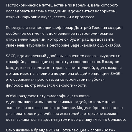
Гастрономическое путешествие по Карелии, цель которого
исследовать местные традиции, вдохновиться колоритом,
открыть гармонию вкуса, эстетики и прогресса.
По результатам поездки шеф-повар Дмитрий Голенин создаст
особенное сет-меню, вдохновленное гастрономическими
открытиями Карелии, которое он будет рад представить
увлеченным гурманам в ресторане Sage, начиная с 15 октября.
SAGE, вдохновленный двойным значением слова – «мудрец» и
«шалфей», – воплощает простоту и совершенство. В каждом
блюде, как и в самом ресторане, – нет мелочей, здесь каждая
деталь имеет значение и подчинена общей концепции. SAGE –
это осознанная простота, за которой стоит глубокая
философия, стремящаяся к экологичности.
VOYAH разделяет эту философию, становясь
единомышленником прогрессивных людей, которые ценят
экологию и осознанное потребление. Модели бренда созданы
для новаторов и увлечённых искателей, которые не желают
останавливаться на достигнутом и всегда ищут что-то большее.
Само название бренда VOYAH, отсылающее к слову «Вояж»