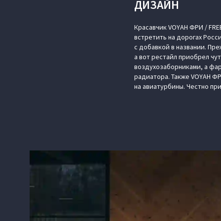
ДИЗАЙН
Красавчик VOYAH ФРИ / FRE
встретить на дорогах Росс
с добавкой в названии. Пр
а вот рестайл приобрел чу
воздухозаборниками, а фа
радиатора. Также VOYAH ФР
на авиатурбины. Честно при