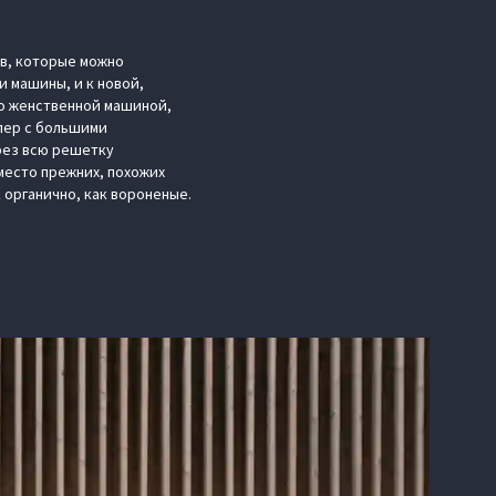
ов, которые можно
и машины, и к новой,
ко женственной машиной,
пер с большими
рез всю решетку
место прежних, похожих
к органично, как вороненые.