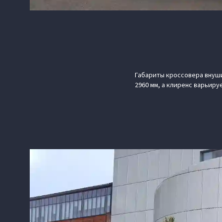
Габариты кроссовера внушит
2960 мм, а клиренс варьиру