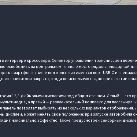
и в интерьере кроссовера. Селектор управления трансмиссией перене
лило освободить на центральном тоннеле место рядом с площадкой д
орого смартфона в нише под консолью имеется порт USB-C и специал
стаканники: они закрыты, когда не используются, но при нажатии кр
тремя 12,3-дюймовыми дисплеями под общим стеклом. Левый — это пр
мультимедиа, а правый — развлекательный комплекс для пассажира, 
ая панель позволяет выбирать из нескольких вариантов отображения. 
ны дисплеи, может менять свое положение: при запуске автомобиля он
лядит максимально эффектно. Также предусмотрен сенсорный диспле