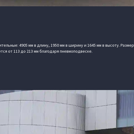
ельные: 4905 мм в длину, 1950 мм в ширину и 1645 мм в высоту. Разме
ется от 113 до 213 мм благодаря пневмоподвеске.