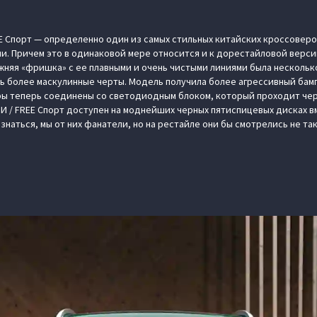
E Спорт — определенно один из самых стильных китайских кроссовер
ии. Причем это в одинаковой мере относится и к дорестайловой верси
ежняя «фришка» с ее плавными и очень чистыми линиями была несколь
ть более маскулинные черты. Модель получила более агрессивный бам
ры теперь соединены со светодиодным блоком, который проходит че
И / FREE Спорт доступен на моднейших черных пятиспицевых дисках в
знаться, мы от них фанатели, но на рестайле они бы смотрелись не та