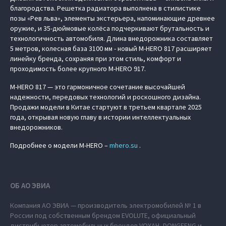
благородства. Решетка радиатора выполнена в стилистике
позы «Рев льва», элементы экстерьера, напоминающие древнее
оружие, и 35-дюймовые колёса подчеркивают брутальность и
технологичность автомобиля. Длина внедорожника составляет
5 метров, колесная база 3100 мм - новый M‑HERO 817 расширяет
линейку бренда, сохраняя при этом стиль, комфорт и
проходимость более крупного M‑HERO 917.
M‑HERO 817 — это гармоничное сочетание высочайшей
надежности, передовых технологий и роскошного дизайна.
Продажи модели в Китае стартуют в третьем квартале 2025
года, открывая новую главу в истории интеллектуальных
внедорожников.
Подробнее о модели M‑HERO –
mhero.su
.
ОБ АО ЭВИА
Компания АО ЭВИА — производитель электромобилей № 1 в
России под собственным брендом EVOLUTE, официальный
дистрибьютор автомобильных брендов VOYAH, DONGFENG и