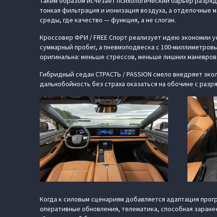
таким образом исчезает психологический барьер разряда
тонкая фильтрация и ионизация воздуха, а отделочные м
среды, где качество — функция, а не слоган.
Кроссовер ФРИ / FREE Спорт реализует идею экономии ус
суммарный пробег, а пневмоподвеска с 100-миллиметров
оригинальна: меньше стрессов, меньше лишних маневров
Гибридный седан СТРАСТЬ / PASSION смело внедряет экол
дальнобойность без страха оказаться на обочине с разр
Когда к силовым сценариям добавляется адаптация прогр
оперативные обновления, телематика, способная заранее