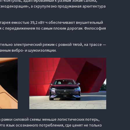
т-контроль, адаптированный к разным зонам салона,
 «экодекорация», а скрупулезно продуманная архитектура
атарея емкостью 39,2 кВт·ч обеспечивают внушительный
ся с передвижением по самым плохим дорогам. Философия
тельно электрический режим с ровной тягой, на трассе —
танным вибро- и шумоизоляции.
 рамки силовой схемы: меньше логистических потерь,
то язык осознанного потребления, где ценят не только