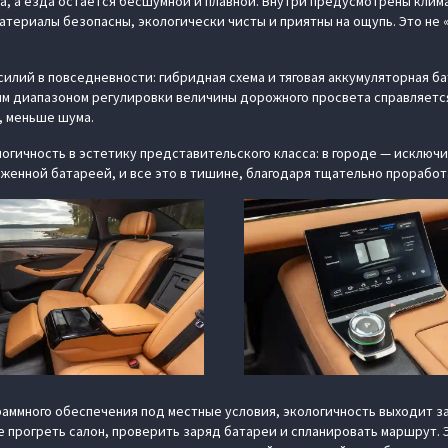
, а езда остается бесшумной и плавной. Внутри предусмотрены клима
атериалы безопасны, экологически чисты и приятны на ощупь. Это не
илий в повседневности: гибридная схема и тяговая аккумуляторная б
ым диапазоном регулировки величины дорожного просвета справляет
, меньше шума.
огичность в эстетику представительского класса: в городе — исключи
яженной батареей, и все это в тишине, благодаря тщательно прорабо
аммного обеспечения под местные условия, экологичность выходит за
 прогреть салон, проверить заряд батареи и спланировать маршрут. Э