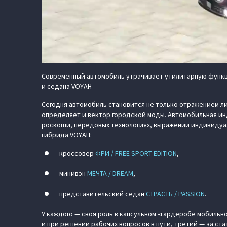
Современный автомобиль утрачивает утилитарную функци
и седана VOYAH
Сегодня автомобиль становится не только отражением ли
определяет и вектор городской моды. Автомобильная ин
роскоши, передовых технологиях, выражении индивидуал
гибрида VOYAH:
кроссовер
ФРИ / FREE SPORT EDITION
,
минивэн
МЕЧТА / DREAM
,
представительский седан
СТРАСТЬ / PASSION
.
У каждого — своя роль в капсульном «гардеробе мобильн
и при решении рабочих вопросов в пути, третий — за ста