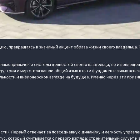
ю, превращаясь в значимый акцент образа жизни своего владельца. 
чных привычек и системы ценностей своего владельца, но и воплощен
дустрия и мир стиля нашли общий язык в пяти фундаментальных аспек
ьности и визионерском взгляде на будущее. Именно через эти призм
ости». Первый отвечает за повседневную динамику и легкость управл
тус, который считывается с первого взгляда: стремительный силуэт и