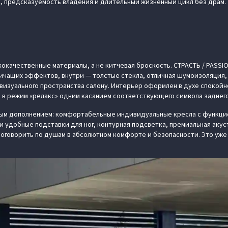
к, предсказуемость владения и длительный жизненный цикл без драм.
кокачественные материалы, а не китчевая броскость. СТРАСТЬ / PASSI
ичащих эффектов, внутри — толстые стекла, отличная шумоизоляция, 
изуального пространства салону. Интерьер оформлен в духе спокойно
 в режим «релакс» одним касанием соответствующего символа заднего
ым дополнением: комфортабельные индивидуальные кресла с функцие
 и удобные подставки для ног, контурная подсветка, премиальная ак
поговорить по душам в абсолютном комфорте и безопасности. Это уже 