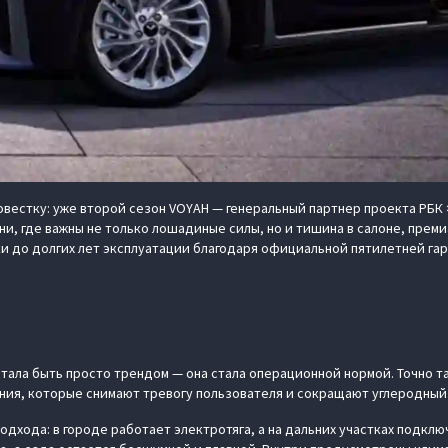
вестку: уже второй сезон VOYAH — генеральный партнер проекта РБК ×
ни, где важны не только лошадиные силы, но и тишина в салоне, прем
и до долгих лет эксплуатации благодаря официальной пятилетней гар
тала быть просто трендом — она стала операционной нормой. Точно т
ения, которые снимают тревогу пользователя и сокращают углеродны
подхода: в городе работает электротяга, а на дальних участках подк