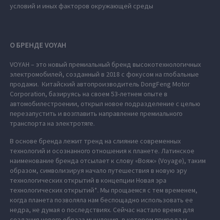
условий и иных факторов окружающей среды
О БРЕНДЕ VOYAH
VOYAH – это новый премиальный бренд высокотехнологичных
электромобилей, созданный в 2018 с фокусом на глобальные
продажи. Китайский автопроизводитель DongFeng Motor
Corporation, базируясь на своем 53-летнем опыте в
автомобилестроении, открыл новое подразделение с целью
перезапустить и возглавить направление премиального
транспорта на электротяге.
В основе бренда лежит тренд на слияние современных
технологий и осознанного отношения к планете. Латинское
наименование бренда отсылает к слову «Вояж» (Voyage), таким
образом, символизируя начало путешествия в новую эру
технологических открытий в концепции Новая эра
технологических открытий*. Мы прощаемся с тем временем,
когда планета позволяла нам беспощадно использовать ее
недра, не думая о последствиях. Сейчас настало время для
создания нового образа мышления, в котором природа и