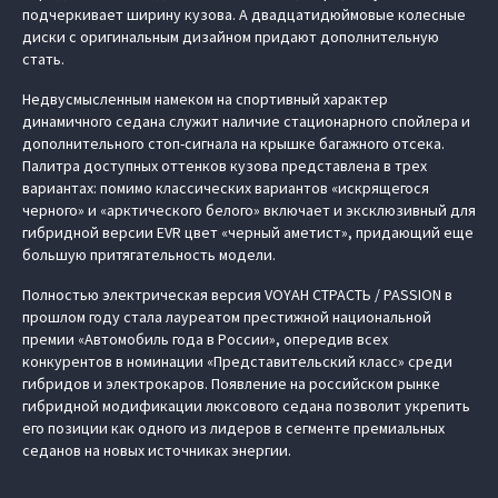
подчеркивает ширину кузова. А двадцатидюймовые колесные
диски с оригинальным дизайном придают дополнительную
стать.
Недвусмысленным намеком на спортивный характер
динамичного седана служит наличие стационарного спойлера и
дополнительного стоп-сигнала на крышке багажного отсека.
Палитра доступных оттенков кузова представлена в трех
вариантах: помимо классических вариантов «искрящегося
черного» и «арктического белого» включает и эксклюзивный для
гибридной версии EVR цвет «черный аметист», придающий еще
большую притягательность модели.
Полностью электрическая версия VOYAH СТРАСТЬ / PASSION в
прошлом году стала лауреатом престижной национальной
премии «Автомобиль года в России», опередив всех
конкурентов в номинации «Представительский класс» среди
гибридов и электрокаров. Появление на российском рынке
гибридной модификации люксового седана позволит укрепить
его позиции как одного из лидеров в сегменте премиальных
седанов на новых источниках энергии.