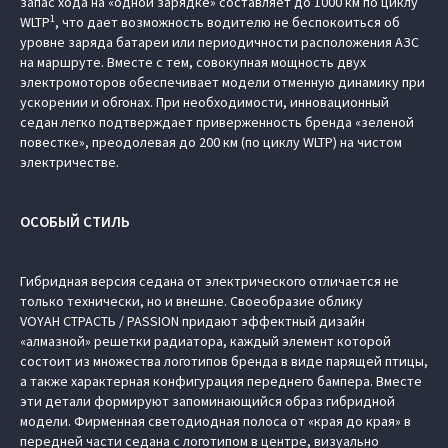
запас хода на «одной зарядке» составляет до 1000 км по циклу
1
WLTP
, что дает возможность водителю не беспокоиться об
уровне заряда батареи или периодичности расположения АЗС
на маршруте. Вместе с тем, совокупная мощность двух
электромоторов обеспечивает модели отменную динамику при
ускорении и обгонах. При необходимости, инновационный
седан легко подтверждает приверженность бренда «зеленой
повестке», преодолевая до 200 км (по циклу WLTP) на чистом
электричестве.
ОСОБЫЙ СТИЛЬ
Гибридная версия седана от электрического отличается не
только технически, но и внешне. Своеобразие облику
VOYAH СТРАСТЬ / PASSION придают эффектный дизайн
«алмазной» решетки радиатора, каждый элемент которой
состоит из множества логотипов бренда в виде парящей птицы,
а также характерная конфигурация переднего бампера. Вместе
эти детали формируют запоминающийся образ гибридной
модели. Фирменная светодиодная полоса от «края до края» в
передней части седана с логотипом в центре, визуально