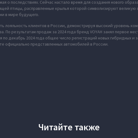
мая о последствиях. Сейчас настало время для создания нового обра
рящей птицы, расправленные крылья которой символизируют великую 
ни в мире будущего.
ь лояльность клиентов в России, демонстрируя высокий уровень ко
а. По результатам продаж за 2024 года бренд VOYAH занял первое ме
я по декабрь 2024 года общее число регистраций новых гибридных и 
нте официально представленных автомобилей в России.
Читайте также