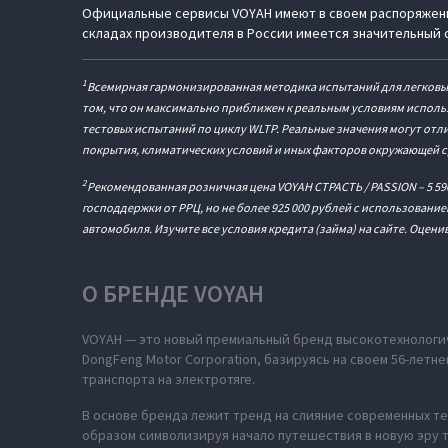
Официальные сервисы VOYAH имеют в своем распоряжени
складах производителя в России имеется значительный 
1
Всемирная гармонизированная методика испытаний для легковых 
том, что он максимально приближен к реальным условиям использ
тестовых испытаний по циклу WLTP. Реальные значения могут от
покрытия, климатических условий и иных факторов окружающей с
2
Рекомендованная розничная цена VOYAH СТРАСТЬ / PASSION – 5 59
господдержки от РРЦ, но не более 925 000 рублей с использовани
автомобиля. Изучите все условия кредита (займа) на сайте. Оцен
О БРЕНДЕ VOYAH
VOYAH — это новый премиальный бренд высокотехнологич
DongFeng Motor Corporation, базируясь на своем 56-лет
транспорта на электротяге.
В основе бренда лежит тренд на слияние современных те
образом символизируя начало путешествия в новую эру т