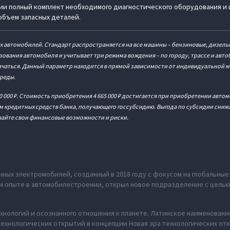
и полный комплект необходимого диагностического оборудования и 
объем запасных деталей.
автомобилей. Стандарт распространяется на все машины – бензиновые, дизельн
ования автомобиля и учитывает три режима вождения – по городу, трассе и авто
личаться. Данный параметр находится в прямой зависимости от индивидуальной
реды.
0 000 ₽. Стоимость приобретения 4 665 000 ₽ достигается при приобретении авт
ем кредитных средств банка, получающего госсубсидию. Выгода по субсидии сниж
ивайте свои финансовые возможности и риски.
ных электромобилей, созданный в 2018 году с фокусом на глобальны
нем опыте в автомобилестроении, открыл новое подразделение с цель
хнологий и осознанного отношения к планете. Латинское наименование
ехнологических открытий в концепции Новая эра технологических отк