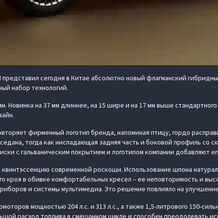
представил сегодня в Китае абсолютно новый флагманский гибридный
ый набор технологий.
 мм. Новинка на 37 мм длиннее, на 15 шире и на 17 мм выше стандартног
зайн.
вторяет фирменный логотип бренда, напоминая птицу, гордо расправ
 седана, тогда как ниспадающая задняя часть и боковой профиль со
иски с гальваническим покрытием и логотипом компании добавляют ег
й квинтэссенцию современной роскоши. Использование шпона натурал
го кроя в обивке комфортабельных кресел – ее неповторимость и выс
 приборов и системы мультимедиа. Это решение повлияло на улучшени
моторов мощностью 204 л.с. и 313 л.с., а также 1,5-литрового 150-сил
льшой расход топлива в смешанном цикле и способен преодолевать иск