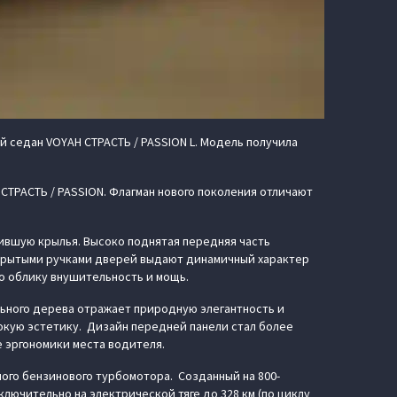
 седан VOYAH СТРАСТЬ / PASSION L. Модель получила
о СТРАСТЬ / PASSION. Флагман нового поколения отличают
ившую крылья. Высоко поднятая передняя часть
 скрытыми ручками дверей выдают динамичный характер
о облику внушительность и мощь.
ьного дерева отражает природную элегантность и
окую эстетику. Дизайн передней панели стал более
е эргономики места водителя.
ьного бензинового турбомотора. Созданный на 800-
лючительно на электрической тяге до 328 км (по циклу