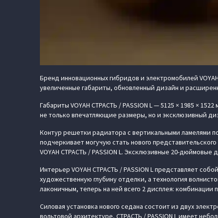
Бренд инновационных гибридов и электромобилей VOYAH 
увеличенные габариты, обновленный дизайн и расширенн
Габариты VOYAH СТРАСТЬ / PASSION L — 5125 × 1985 × 1522
не только впечатляющие размеры, но и эксклюзивный ди
Контур решетки радиатора с вертикальными ламелями по
подчеркивает могучую стать нового представительского
VOYAH СТРАСТЬ / PASSION L. Эксклюзивные 20-дюймовые д
Интерьер VOYAH СТРАСТЬ / PASSION L представляет собо
художественную глубину отделки, а технология волнисто
лаконичным, теперь на ней всего 2 дисплея: комбинации
Силовая установка нового седана состоит из двух электро
вольтовой архитектуре, СТРАСТЬ / PASSION L имеет небо