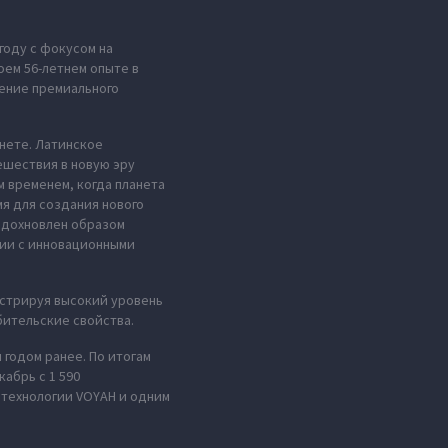
году с фокусом на
оем 56-летнем опыте в
ение премиального
анете. Латинское
ешествия в новую эру
м временем, когда планета
мя для создания нового
 вдохновлен образом
нии с инновационными
стрируя высокий уровень
ительские свойства.
 годом ранее. По итогам
абрь с 1 590
 технологии VOYAH и одним