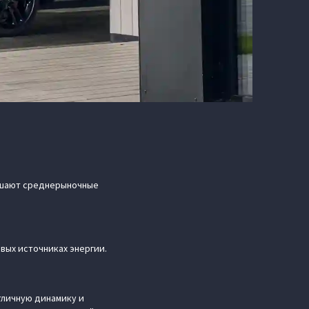
вышают среднерыночные
овых источниках энергии.
тличную динамику и