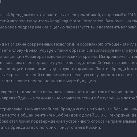
H
ьный бренд высокотехнологичных электромобилей, созданный в 2018 
ский автопроизводитель DongFeng Motor Corporation, базируясь на св
л новое подразделение с целью перезапустить и возглавить направл
нд на слияние современных технологий и осознанного отношения к пл
ает к слову «Вояж» (Voyage), таким образом символизируя начало пут
в концепции Новая эра технологических открытий. Мы прощаемся с те
использовать ее недра, не думая о последствиях. Сейчас настало вре
м природа и технологии существуют в гармонии. Логотип бренда был
нные крылья которой символизируют великую силу природы в сочета
 задать новое измерение жизни в мире будущего.
укреплять доверие и повышать лояльность клиентов в России, демон
 непревзойденные технические характеристики и безупречные потреб
истрировано 9 465 автомобилей бренда VOYAH, что на 5,9% больше, чем
ое место в общем рейтинге NEV-брендов с долей 15,9%. Рекордный дек
брю) стал ярким подтверждением устойчивого спроса на премиальные
татов бренда за всю историю присутствия в России.