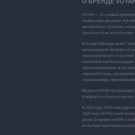
О БРЕНДЕ VOYA
VOYAH — это новый премиал
глобальные продажи. Китай
автомобилестроении, откры
транспорта на электротяге.
В основе бренда лежит тре
наименование бренда отсыл
технологических открытий 
позволяла нам беспощадно 
образа мышления, в которо
парящей птицы, расправле
технологиями, призванными
Модели VOYAH продолжают 
комфорта и безопасности,
В 2025 году в России зарег
2025 года VOYAH занял втор
регистрациями (+34% к ноя
из лучших месячных резуль