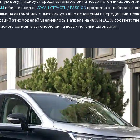
ную цену, лидирует среди автомобилей на новых источниках энергии
AM
и бизнес-седан
VOYAH СТРАСТЬ / PASSION
продолжают набирать поп
ных на автомобили с высоким уровнем оснащения и передовыми техно
раций этих моделей увеличилось в апреле на 48% и 101% соответстве
ийского сегмента автомобилей на новых источниках энергии.