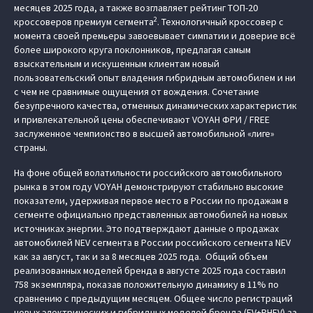
месяцев 2025 года, а также возглавляет рейтинг ТОП-20
2
кроссоверов премиум сегмента
. Технологичный кроссовер с
момента своей премьеры завоевывает симпатии и доверие всё
более широкого круга поклонников, предлагая самым
взыскательным и искушенным клиентам новый
пользовательский опыт владения гибридным автомобилем и ни
с чем не сравнимые ощущения от вождения. Сочетание
безупречного качества, отменных динамических характеристик
и привлекательной цены обеспечивают VOYAH ФРИ / FREE
заслуженное чемпионство в высшей автомобильной «лиге»
страны.
На фоне общей волатильности российского автомобильного
рынка в этом году VOYAH демонстрируют стабильно высокие
показатели, удерживая первое место в России по продажам в
сегменте официально представленных автомобилей на новых
источниках энергии. Это подтверждают данные о продажах
автомобилей NEV сегмента в России российского сегмента NEV
как за август, так и за 8 месяцев 2025 года. Общий объем
реализованных моделей бренда в августе 2025 года составил
758 экземпляра, показав положительную динамику в 11% по
сравнению с предыдущим месяцем. Общее число регистраций
новых электрических и гибридных моделей бренда (EV+PHEV) за