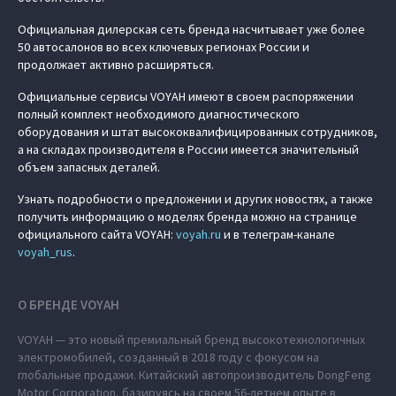
Официальная дилерская сеть бренда насчитывает уже более
50 автосалонов во всех ключевых регионах России и
продолжает активно расширяться.
Официальные сервисы VOYAH имеют в своем распоряжении
полный комплект необходимого диагностического
оборудования и штат высококвалифицированных сотрудников,
а на складах производителя в России имеется значительный
объем запасных деталей.
Узнать подробности о предложении и других новостях, а также
получить информацию о моделях бренда можно на странице
официального сайта VOYAH:
voyah.ru
и в телеграм-канале
voyah_rus
.
О БРЕНДЕ VOYAH
VOYAH — это новый премиальный бренд высокотехнологичных
электромобилей, созданный в 2018 году с фокусом на
глобальные продажи. Китайский автопроизводитель DongFeng
Motor Corporation, базируясь на своем 56-летнем опыте в