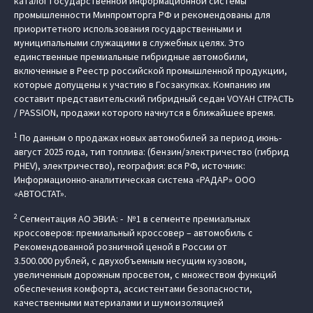
каталог Государственной информационной системы
промышленности Минпромторга РФ и рекомендованы для
приоритетного использования государственными и
муниципальными служащими в служебных целях. Это
единственные премиальные гибридные автомобили,
включенные в Реестр российской промышленной продукции,
которые допущены к участию в Госзакупках. Компанию им
составит представительский гибридный седан VOYAH СТРАСТЬ
/ PASSION, продажи которого начнутся в ближайшее время.
1
По данным о продажах новых автомобилей за период июнь-
август 2025 года, тип топлива: (бензин/электричество (гибрид
PHEV), электричество), география: вся РФ, источник:
Информационно-аналитическая система «РАДАР» ООО
«АВТОСТАТ».
2
Сегментация АО ЭВИА: - №1 в сегменте премиальных
кроссоверов: премиальный кроссовер – автомобиль c
Рекомендованной розничной ценой в России от
3.500.000 рублей, с двухобъемным несущим кузовом,
увеличенным дорожным просветом, с множеством функций
обеспечения комфорта, ассистентами безопасности,
качественными материалами и шумоизоляцией