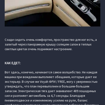
Сзади сидеть очень комфортно, пространство для ног есть, а
залитый через панорамную крышу солнцем салон в теплых
светлых цветах очень поднимает настроение.
КАК ЕДЕТ:
Вот здесь, конечно, начинается самое волшебство. Не каждая
машина при вождении выполняет обещания, которые дает ее
экстерьер. В случае же Voyah ФРИ / FREE, могу с уверенностью
утверждать, что план перевыполнен в большим-большим
запасом. Электрическая тяга дает эквивалент 489 лошадиных
сил и разгоняет автомобиль за 4,7 секунды. Благодаря
пневмоподвеске и изменяемому усилию на руле, баланс
комфорта и чувствительности управления соблюден блестяще.