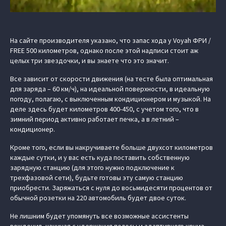
На сайте производителя указано, что запас хода у Voyah ФРИ /
FREE 500 километров, однако после этой надписи стоит аж
целых три звездочки, и вы знаете что это значит.
Все зависит от скорости движения (на тесте была оптимальная
для заряда – 60 км/ч), на идеальной поверхности, в идеальную
погоду, полагаю, с выключенным кондиционером и музыкой. На
деле здесь будет километров 400-450, с учетом того, что в
зимний период активно работает печка, а в летний –
кондиционер.
Кроме того, если вы накручиваете больше двухсот километров
каждые сутки, и у вас есть куда поставить собственную
зарядную станцию (для этого нужно подключение к
трехфазовой сети), будьте готовы эту самую станцию
приобрести. Заряжаться с нуля до восьмидесяти процентов от
обычной розетки на 220 автомобиль будет двое суток.
Не лишним будет упомянуть все возможные ассистенты
вождения, начиная с удержания полосы и адаптивного круиз-