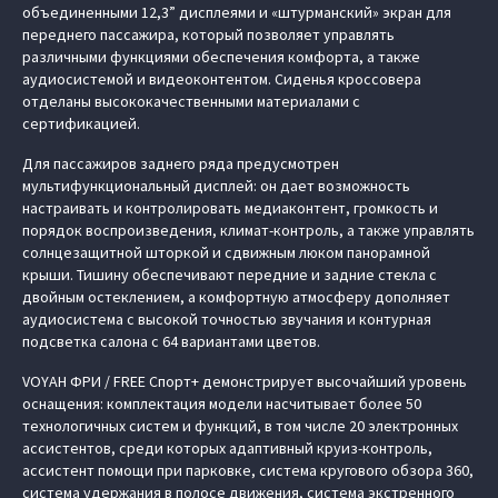
объединенными 12,3” дисплеями и «штурманский» экран для
переднего пассажира, который позволяет управлять
различными функциями обеспечения комфорта, а также
аудиосистемой и видеоконтентом. Сиденья кроссовера
отделаны высококачественными материалами с
сертификацией.
Для пассажиров заднего ряда предусмотрен
мультифункциональный дисплей: он дает возможность
настраивать и контролировать медиаконтент, громкость и
порядок воспроизведения, климат-контроль, а также управлять
солнцезащитной шторкой и сдвижным люком панорамной
крыши. Тишину обеспечивают передние и задние стекла с
двойным остеклением, а комфортную атмосферу дополняет
аудиосистема с высокой точностью звучания и контурная
подсветка салона с 64 вариантами цветов.
VOYAH ФРИ / FREE Спорт+ демонстрирует высочайший уровень
оснащения: комплектация модели насчитывает более 50
технологичных систем и функций, в том числе 20 электронных
ассистентов, среди которых адаптивный круиз-контроль,
ассистент помощи при парковке, система кругового обзора 360,
система удержания в полосе движения, система экстренного