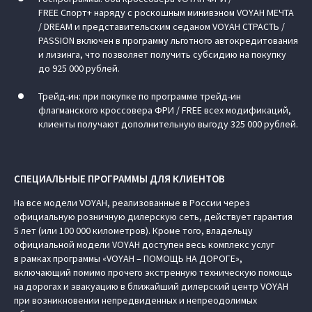
FREE Спорт+ наряду с роскошным минивэном VOYAH МЕЧТА
/ DREAM и представительским седаном VOYAH СТРАСТЬ /
PASSION включен в программу льготного автокредитования
и лизинга, что позволяет получить субсидию на покупку
до 925 000 рублей.
Трейд-ин: при покупке по программе трейд-ин
флагманского кроссовера ФРИ / FREE всех модификаций,
клиенты получают дополнительную выгоду 325 000 рублей.
СПЕЦИАЛЬНЫЕ ПРОГРАММЫ ДЛЯ КЛИЕНТОВ
На все модели VOYAH, реализованные в России через
официальную розничную дилерскую сеть, действует гарантия
5 лет (или 100 000 километров). Кроме того, владельцу
официальной модели VOYAH доступен весь комплекс услуг
в рамках программы «VOYAH – ПОМОЩЬ НА ДОРОГЕ»,
включающий помимо прочего экстренную техническую помощь
на дорогах и эвакуацию в ближайший дилерский центр VOYAH
при возникновении непредвиденных и непреодолимых