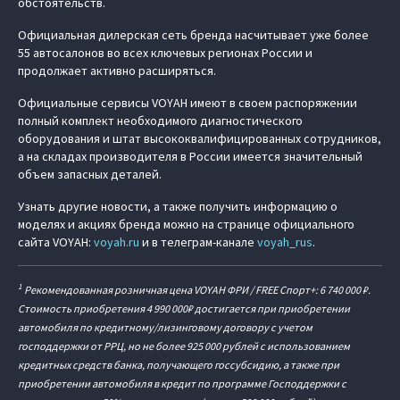
обстоятельств.
Официальная дилерская сеть бренда насчитывает уже более
55 автосалонов во всех ключевых регионах России и
продолжает активно расширяться.
Официальные сервисы VOYAH имеют в своем распоряжении
полный комплект необходимого диагностического
оборудования и штат высококвалифицированных сотрудников,
а на складах производителя в России имеется значительный
объем запасных деталей.
Узнать другие новости, а также получить информацию о
моделях и акциях бренда можно на странице официального
сайта VOYAH:
voyah.ru
и в телеграм-канале
voyah_rus
.
1
Рекомендованная розничная цена VOYAH ФРИ / FREE Спорт+: 6 740 000 ₽.
Стоимость приобретения 4 990 000₽ достигается при приобретении
автомобиля по кредитному/лизинговому договору с учетом
господдержки от РРЦ, но не более 925 000 рублей с использованием
кредитных средств банка, получающего госсубсидию, а также при
приобретении автомобиля в кредит по программе Господдержки с