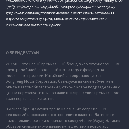
авансированием 50% и применением (выгода 500 000 рублей) и программе
Трейд-ин (выгода 325 000 рублей). Выгода по субсидии снижает сумму
кредитного договора/договора лизинга, а не стоимость автомобиля.
Изучите все условия кредита (займа) на сайте. Оценивайте свои
финансовые возможности и риски.
О БРЕНДЕ VOYAH
VOYAH — это новый премиальный бренд высокотехнологичных
электромобилей, созданный в 2018 году с фокусом на
глобальные продажи. Китайский автопроизводитель
DongFeng Motor Corporation, базируясь на своем 56-летнем
опыте в автомобилестроении, открыл новое подразделение с
целью перезапустить и возглавить направление премиального
транспорта на электротяге.
В основе бренда лежит тренд на слияние современных
технологий и осознанного отношения к планете. Латинское
наименование бренда отсылает к слову «Вояж» (Voyage), таким
образом символизируя начало путешествия в новую эру