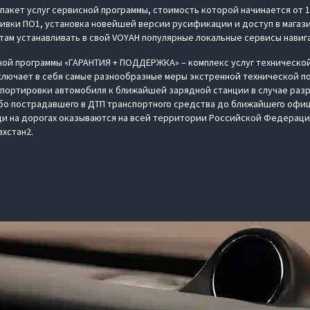
 в пакет услуг сервисной программы, стоимость которой начинается от 
ивки ПО1, установка новейшей версии русификации и доступ в магаз
ам устанавливать в свой VOYAH популярные локальные сервисы навиг
ной программы «ГАРАНТИЯ + ПОДДЕРЖКА» – комплекс услуг техническо
лючает в себя самые разнообразные меры экстренной технической по
спортировки автомобиля к ближайшей зарядной станции в случае раз
бо пострадавшего в ДТП транспортного средства до ближайшего офи
щи на дорогах оказываются на всей территории Российской Федераци
ахстан2.