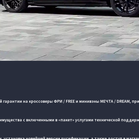
ой гарантии на кроссоверы ФРИ / FREE и минивэны МЕЧТА / DREAM, п
имущества с включенными в «пакет» услугами технической поддер
, установка новейшей версии русификации, а также доступ в мага