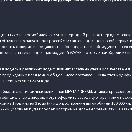
ционных электромобилей VOYAH в очередной раз подтверждает свою
 объявляет о запуске для российских автовладельцев новой сервисн
репить доверие и преданность к бренду, а также объединить всех ег
адресована тем владельцам моделей VOYAH, которые приобрели их н
кая модель в различных модификациях встала на учет в количестве 43
с предыдущим месяцем). А общее число поставленных на учет модифи
 за семь месяцев 2024 года.
 обладатели гибридных минивэнов МЕЧТА / DREAM, а также кроссоверов
ах официальных дилеров, могут оформить заводскую гарантию от офи
ом на 1 год или на 3 года (или до достижения автомобилем 100 000 км, 
енным условием будет пробег, который не должен превышать 80 000 км