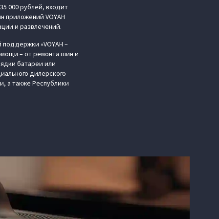
135 000 рублей, входит
ин приложений VOYAH
ации и развлечений.
й поддержки «VOYAH –
мощи – от ремонта шин и
рядки батареи или
циального дилерского
и, а также Республики