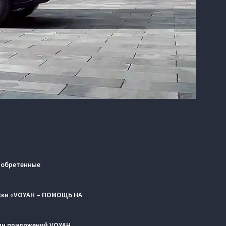
риобретенные
жки «VOYAH – ПОМОЩЬ НА
зин приложений VOYAH