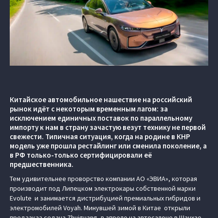
Китайское автомобильное нашествие на российский
рынок идёт с некоторым временным лагом: за
исключением единичных поставок по параллельному
импорту к нам в страну зачастую везут технику не первой
свежести. Типичная ситуация, когда на родине в КНР
модель уже прошла рестайлинг или сменила поколение, а
в РФ только-только сертифицировали её
предшественника.
Тем удивительнее проворство компании АО «ЭВИА», которая
производит под Липецком электрокары собственной марки
Evolute и занимается дистрибуцией премиальных гибридов и
электромобилей Voyah. Минувшей зимой в Китае открыли
предзаказ седана Zhuiguang, в апреле на автосалоне в Шанхае