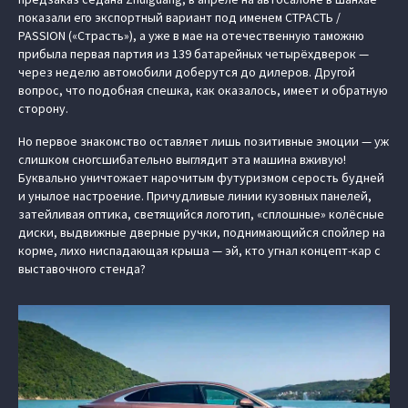
показали его экспортный вариант под именем СТРАСТЬ /
PASSION («Страсть»), а уже в мае на отечественную таможню
прибыла первая партия из 139 батарейных четырёхдверок —
через неделю автомобили доберутся до дилеров. Другой
вопрос, что подобная спешка, как оказалось, имеет и обратную
сторону.
Но первое знакомство оставляет лишь позитивные эмоции — уж
слишком сногсшибательно выглядит эта машина вживую!
Буквально уничтожает нарочитым футуризмом серость будней
и унылое настроение. Причудливые линии кузовных панелей,
затейливая оптика, светящийся логотип, «сплошные» колёсные
диски, выдвижные дверные ручки, поднимающийся спойлер на
корме, лихо ниспадающая крыша — эй, кто угнал концепт-кар с
выставочного стенда?