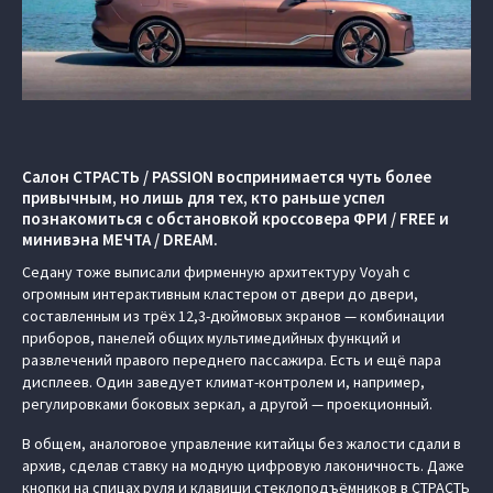
Салон СТРАСТЬ / PASSION воспринимается чуть более
привычным, но лишь для тех, кто раньше успел
познакомиться с обстановкой кроссовера ФРИ / FREE и
минивэна МЕЧТА / DREAM.
Седану тоже выписали фирменную архитектуру Voyah с
огромным интерактивным кластером от двери до двери,
составленным из трёх 12,3-дюймовых экранов — комбинации
приборов, панелей общих мультимедийных функций и
развлечений правого переднего пассажира. Есть и ещё пара
дисплеев. Один заведует климат-контролем и, например,
регулировками боковых зеркал, а другой — проекционный.
В общем, аналоговое управление китайцы без жалости сдали в
архив, сделав ставку на модную цифровую лаконичность. Даже
кнопки на спицах руля и клавиши стеклоподъёмников в СТРАСТЬ