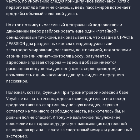
честно, по умолчанию следуя принципу «всё включено». Хотя с
первого взгляда так и не скажешь, ведь пассажиров встречает
вроде бы обычный сплошной диван.
Но стоит откинуть массивный центральный подлокотник и
движением вверх разблокировать ещё один «потайной»
семидюймовый тачскрин, как оказывается, что сзади в СТРАСТЬ
/ PASSION два раздельных кресла с индивидуальными
электрорегулировками, массажем, вентиляцией, подогревом и
своими зонами климат-контроля! Боссу, разумеется,
адресована правая сторона — здесь вдобавок имеются
раскладная подушечка для ног (тоже с сервоприводом) и
возможность одним касанием сдвинуть сиденье переднего
пассажира.
Полезная, кстати, функция. При трёхметровой колёсной базе
Voyah не назвать тесным, однако если водитель и его сосед
предпочитают по-спортивному низкую посадку, ступням
остаётся не так много свободного места, как хотелось бы, и
ровный пол не спасает. К тому же вальяжное полулежачее
положение на втором ряду диктует нависающая над головой
панорамная крыша — плата за спортивный имидж и динамичный
экстерьер.