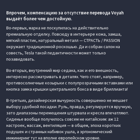
Впрочем, компенсацию за отсутствие перевода Voyah
выдаёт более чем достойную.
Во-первых, марка не поскупилась на действительно
премиальную отделку. Повсюду в интерьере кожа, замша,
мягкий пластик, натуральный металл — СТРАСТЬ / PASSION
окружает традиционной роскошью. Да и собран салон на
совесть, Tesla такой педантичности может только
позавидовать.
Во-вторых, внутренний мир седана, как и его внешность,
интересно рассматривать в деталях. Чего стоят, например,
противосолнечные козырьки с полупрозрачными вставками или
кнопка замка крышки центрального бокса в виде бриллианта!
В-третьих, дизайнерская вычурность совершенно не мешает
выбору удобной посадки. Руль, правда, регулируется вручную,
зато диапазоны перемещения штурвала и кресла впечатляют.
Сиденье вообще получилось совсем не китайским: аж 12
настроек, массаж, вентиляция — в общем, эпоха коротких
подушек и странных набивок ушла, а эргономический
инжиниринг тут на вполне европейском уровне.