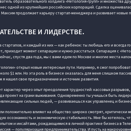
атель образовательного холдинга «Нетология-групп» и множества друг
нес одной из крупнейших российских корпораций. Сделка оценивалас
 Максим продолжает карьеру стартап-менеджера и развивает новые 
АТЕЛЬСТВЕ И ЛИДЕРСТВЕ.
 стартапов, и каждый из них — как ребенок: ты любишь его и всегда го
, приходит момент сепарации и нужно расстаться. Сепарация с «Нето
ейчас, спустя два года, мы с вами едем по Москве и многие места напо
тологии» открыл новые интересные пути. Например, я смог попробоват
коло $1 млн. Но эта роль в бизнесе оказалась для меня слишком пассив
м я нашел свое предназначение и источник развития.
т характер через опыт преодоления трудностей: кассовых разрывов,
гда проект на грани выживания. Одновременно ты учишься быть лидеро
ивлекающие сильных людей, — развиваешься как управленец и бизне
ли положительно влияют на общество: широко смотрят, критически мы
ую осознанность и экономическую стабильность. Мне бы хотелось, ч
опытом и инсайтами, рождающимися в личной практике бизнеса в Теле
миссия — популяризация предпринимательства. И пусть на макроуровне