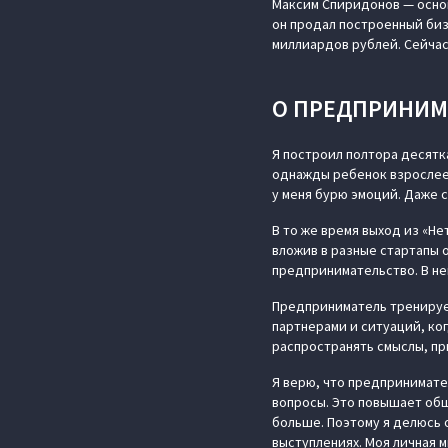
Максим Спиридонов — основ
он продал построенный биз
миллиардов рублей. Сейчас
О ПРЕДПРИНИМ
Я построил полтора десятка
однажды ребенок взрослеет
у меня бурю эмоций. Даже с
В то же время выход из «Не
вложив в разные стартапы о
предпринимательство. В не
Предприниматель тренируе
партнерами и ситуаций, ко
распространять смыслы, пр
Я верю, что предпринимате
вопросы. Это повышает общ
больше. Поэтому я делюсь 
выступлениях. Моя личная 