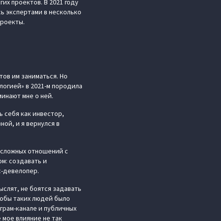
их проектов. В 2021 году
ь экспертами в несколько
проекты.
тов им заниматься. Но
логией» в 2021-м породила
минают мне о ней.
ь себя как инвестор,
ной, и я вернулся в
 сложных отношений с
м: создавать и
с-девелопер.
слят, не боятся задавать
тобы таких людей было
грам-канале и публичных
 мое влияние не так