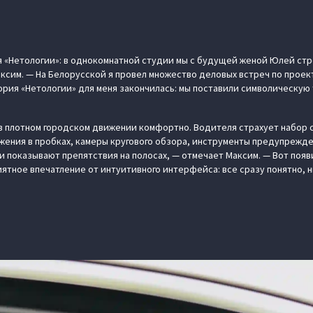
я «Нетологии»: в однокомнатной студии мы с будущей женой Юлей ст
ксим. — На Белорусской я провел множество деловых встреч по проекту
рия «Нетологии» для меня закончилась: мы поставили символическую 
N в плотном городском движении комфортно. Водителя страхует набор 
жения в пробках, камеры кругового обзора, инструменты предупрежден
и показывают препятствия на полосах, — отмечает Максим. — Вот появ
ятное впечатление от интуитивного интерфейса: все сразу понятно, н