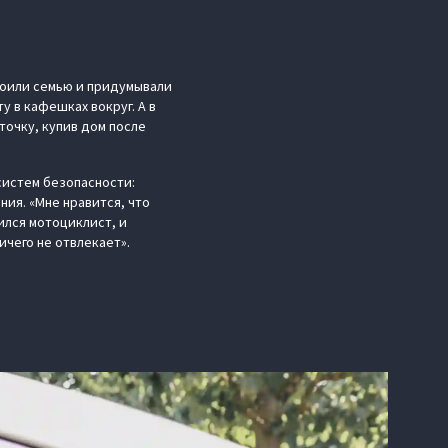
роили семью и придумывали
 в кафешках вокруг. А в
точку, купив дом после
систем безопасности:
ия. «Мне нравится, что
ился мотоциклист, и
ичего не отвлекает».