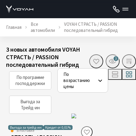
Все
VOYAH СТРАСТЬ / PASSION
Главная
автомобили
последовательный гибрид
3 новых автомобиля VOYAH
СТРАСТЬ / PASSION
3
последовательный гибрид
По
По программе
возрастанию
господдержки
цены
Выгода за
Трейд-ин
Выгода за трейд-ин
Кредит от 0,01%
В поставке